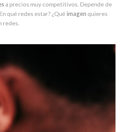
es
a precios muy competitivos. Depende de
¿En qué redes estar? ¿Qué
imagen
quieres
n redes.