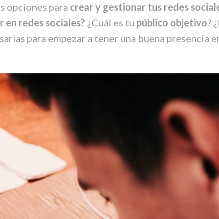
s opciones para
crear y gestionar tus redes social
r en redes sociales?
¿Cuál es tu
público objetivo
? 
sarias para empezar a tener una buena presencia e